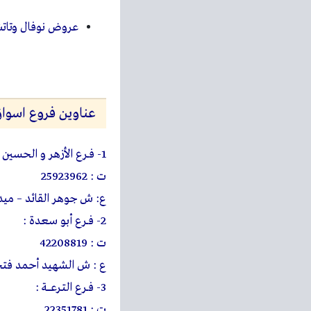
عروض نوفال وتات
عناوين فروع اسوا
1- فــرع الأزهر و الحسين
ت : 25923962
ع: ش جوهر القائد – ميدان
2- فــرع أبو سعدة :
ت : 42208819
ع : ش الشهيد أحمد فتحي
3- فــرع التـرعـــــة :
ت : 22351781