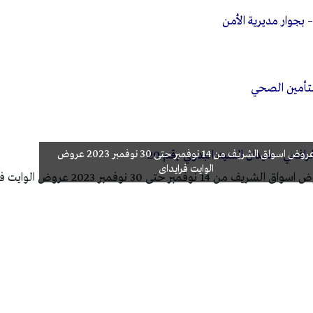
– بجوار مديرية الأمن
لتأمين الصحي
عروض اسواق الشريف من 14 نوفمبر حتى 30 نوفمبر 2023 عروض
عي – ميدان السيد البدوي رقم 20
الوايت فرايداى