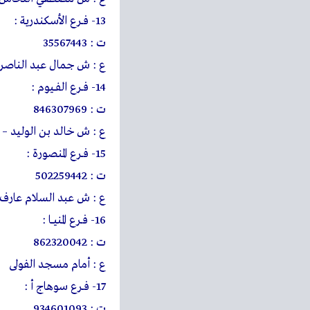
13- فــرع الأسكندرية :
ت : 35567443
ع : ش جمال عبد الناصر
14- فــرع الفــيوم :
ت : 846307969
ع : ش خالد بن الوليد – 
15- فــرع المنصورة :
ت : 502259442
ع : ش عبد السلام عار
16- فــرع المنيـــا :
ت : 862320042
ع : أمام مسجد الفولى
17- فــرع سوهاج أ :
ت : 934601093