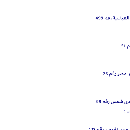
باسية رقم 499
51
مصر رقم 26
عين شمس رقم 99
دينة نصر رقم 122