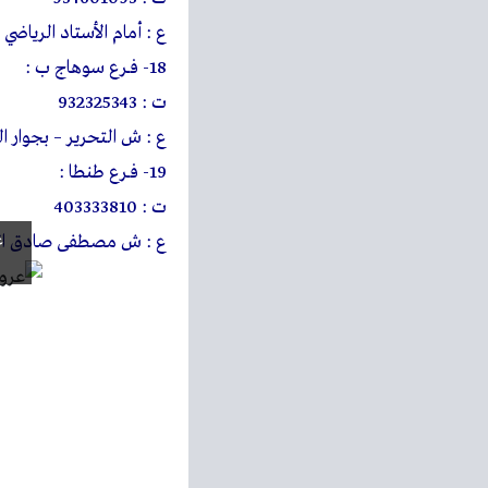
ع : أمام الأستاد الرياضي 
18- فــرع سوهاج ب :
ت : 932325343
ع : ش التحرير – بجوار ا
19- فــرع طنطا :
ت : 403333810
ع : ش مصطفى صادق الراف