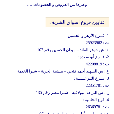
وغيرها من العروض و الخصومات ….
عناوين فروع اسواق الشريف
1- فــرع الأزهر و الحسين
ت : 25923962
ع: ش جوهر القائد – ميدان الحسين رقم 102
2- فــرع أبو سعدة :
ت : 42208819
ع : ش الشهيد أحمد فتحي – منشية الحرية – شبرا الخيمة
3- فــرع التـرعـــــة :
ت : 22351781
ع : ش الترعة البولاقية – شبرا مصر رقم 135
4- فرع الحلمية :
ت : 26369781
ع : ش سليم الأول – حلمية الزيتون رقم 97