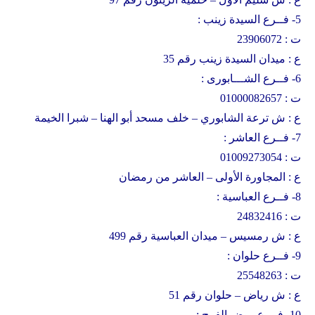
5- فــرع السيدة زينب :
ت : 23906072
ع : ميدان السيدة زينب رقم 35
6- فــرع الشـــابورى :
ت : 01000082657
ع : ش ترعة الشابوري – خلف مسحد أبو الهنا – شبرا الخيمة
7- فــرع العاشر :
ت : 01009273054
ع : المجاورة الأولى – العاشر من رمضان
8- فــرع العباسية :
ت : 24832416
ع : ش رمسيس – ميدان العباسية رقم 499
9- فــرع حلوان :
ت : 25548263
ع : ش رياض – حلوان رقم 51
10- فــرع روض الفرج :