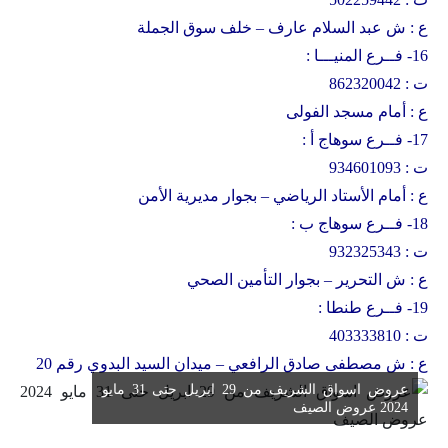
ع : ش عبد السلام عارف – خلف سوق الجملة
16- فــرع المنيـــا :
ت : 862320042
ع : أمام مسجد الفولى
17- فــرع سوهاج أ :
ت : 934601093
ع : أمام الأستاد الرياضي – بجوار مديرية الأمن
18- فــرع سوهاج ب :
ت : 932325343
ع : ش التحرير – بجوار التأمين الصحي
19- فــرع طنطا :
ت : 403333810
ع : ش مصطفى صادق الرافعي – ميدان السيد البدوي رقم 20
عروض اسواق الشريف من 29 ابريل حتى 31 مايو
2024 عروض الصيف