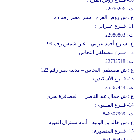
ت : 22050206
ع : ش روض الفرج – شبرا مصر رقم 26
11- فــرع عــرابي :
ت : 22980803
ع : شارع أحمد عرابي – عين شمس رقم 99
12- فــرع مصطفي النحاس :
ت : 22732518
ع : ش مصطفي النحاس – مدينة نصر رقم 122
13- فــرع الأسكندرية :
ت : 35567443
ع : ش جمال عبد الناصر — العصافرة بجري
14- فــرع الفــيوم :
ت : 846307969
ع : ش خالد بن الوليد – أمام سنترال الفيوم
15- فــرع المنصورة :
ت : 502259442