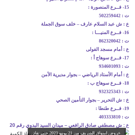
15- فــرع المنصورة :
ت : 502259442
ع : ش عبد السلام عارف – خلف سوق الجملة
16- فــرع المنيـــا :
ت : 862320042
ع : أمام مسجد الفولى
17- فــرع سوهاج أ :
ت : 934601093
ع : أمام الأستاد الرياضي – بجوار مديرية الأمن
18- فــرع سوهاج ب :
ت : 932325343
ع : ش التحرير – بجوار التأمين الصحي
19- فــرع طنطا :
ت : 403333810
ع : ش مصطفى صادق الرافعي – ميدان السيد البدوي رقم 20
عروض اسواق الشريف من 21 يونيو 2023 حتى نفاذ