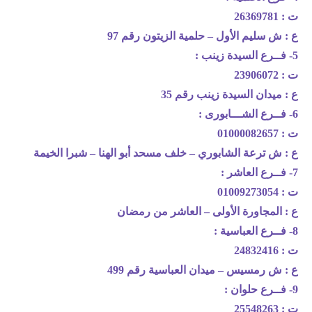
ت : 26369781
ع : ش سليم الأول – حلمية الزيتون رقم 97
5- فــرع السيدة زينب :
ت : 23906072
ع : ميدان السيدة زينب رقم 35
6- فــرع الشـــابورى :
ت : 01000082657
ع : ش ترعة الشابوري – خلف مسحد أبو الهنا – شبرا الخيمة
7- فــرع العاشر :
ت : 01009273054
ع : المجاورة الأولى – العاشر من رمضان
8- فــرع العباسية :
ت : 24832416
ع : ش رمسيس – ميدان العباسية رقم 499
9- فــرع حلوان :
ت : 25548263