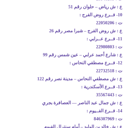
ع : ش رياض – حلوان رقم 51
10- فــرع روض الفرج :
ت : 22050206
ع : ش روض الفرج – شبرا مصر رقم 26
11- فــرع عــرابي :
ت : 22980803
ع : شارع أحمد عرابي – عين شمس رقم 99
12- فــرع مصطفي النحاس :
ت : 22732518
ع : ش مصطفي النحاس – مدينة نصر رقم 122
13- فــرع الأسكندرية :
ت : 35567443
ع : ش جمال عبد الناصر — العصافرة بجري
14- فــرع الفــيوم :
ت : 846307969
ع : ش خالد بن الوليد – أمام سنترال الفيوم