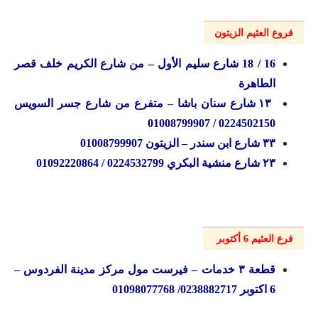
فروع العثيم الزيتون
16 / 18 شارع سليم الأول – من شارع الكريم خلف قصر
الطاهرة
۱۳ شارع سنان باشا – متفرع من شارع جسر السويس
0224502150 / 01008799907
۳۳ شارع ابن سندر – الزيتون 01008799907
۲۳ شارع منشية البكري 0224532799 / 01092220864
فرع العثيم 6 أكتوبر
قطعة ۳ خدمات – فيرست مول مركز مدينة الفردوس –
6 اکتوبر 0238882717/ 01098077768