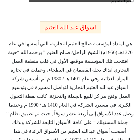
اسواق عبد الله العثيم
هي امتداد لمؤسسة صالح العثيم التجارية، التي أسسها في عام
1376هـ (1956م) الشيخ الراحل/ صالح العثيم ” يرحمه الله “حيث
افتتحت تلك المؤسسة موقعها الأول في قلب منطقة العمل
التجاري آنذاك بحلة القصمان في البطحاء، وعملت في تجارة
المواد الغذائية وفي عام 1401 هـ / 1980 م تم تأسيس شركة
أسواق عبدالله العثيم التجارية لتواصل المسيرة في بتوسيع
العمل وفتح مراكز للبيع بالجملة والتجزئة. كانت نقطة التحول
الكبرى في مسيرة الشركة في العام 1410 هـ / 1990 م وعندما
وصل عدد الأسواق إلى أربعة عشر سوقاً , حيث تم تطبيق نظام ”
جملة المستهلك ” على كافة الأسواق التابعة للشركة وبذلك
أصبحت أسواق عبدالله العثيم من الأسواق الرائدة في هذا
المجال. في عام 1412هـ (1992م) تم افتتاح مستودعات كبيرة