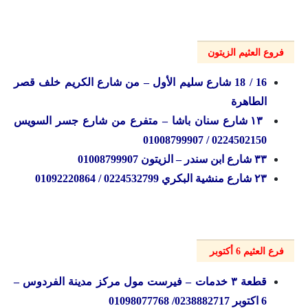
فروع العثيم الزيتون
16 / 18 شارع سليم الأول – من شارع الكريم خلف قصر
الطاهرة
۱۳ شارع سنان باشا – متفرع من شارع جسر السويس
0224502150 / 01008799907
۳۳ شارع ابن سندر – الزيتون 01008799907
۲۳ شارع منشية البكري 0224532799 / 01092220864
فرع العثيم 6 أكتوبر
قطعة ۳ خدمات – فيرست مول مركز مدينة الفردوس –
6 اکتوبر 0238882717/ 01098077768