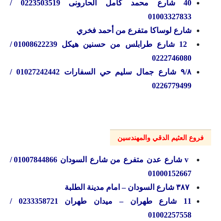
40 شارع محمد كامل الحارونی 0223503519 /
01003327833
شارع لوساكا متفرع من أحمد فخري
12 شارع طرابلس من حسنين هيكل 01008622239 /
0222746080
۹/۸ شارع جمال سليم حي السفارات 01027242442 /
0226779499
فروع العثيم الدقي والمهندسين
v شارع عدن متفرع من شارع السودان 01007844866 /
01000152667
۳۸۷ شارع السودان – امام مدينة الطلبة
11 شارع طهران – ميدان طهران 0233358721 /
01002257558