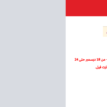
– عروض المحلاوى ستورز – من 18 ديسمبر حتى 24
ارت فيل
.