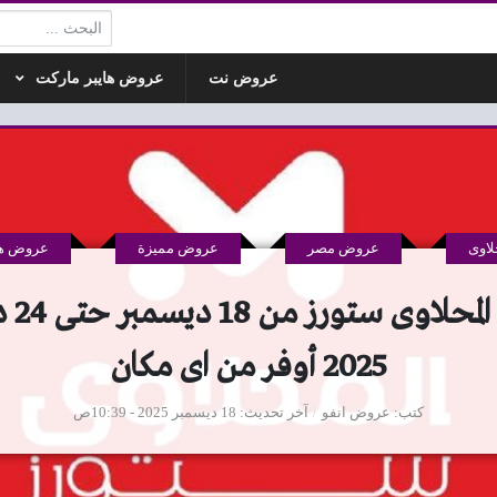
البحث:
عروض نت
عروض هايبر ماركت
اوى
عروض مصر
عروض مميزة
عروض ها
عروض ال
2025 أوفر من اى مكان
كتب
عروض انفو
آخر تحديث
18 ديسمبر 2025 - 10:39ص