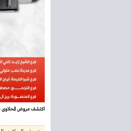
اكتشف عروض المحلاوى ستورز من 26 مايو 2026 الاجهزة الكهربائية الآن واستفد 