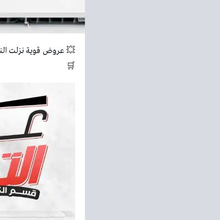
💥 عروض قوية نزلت النه
🛒