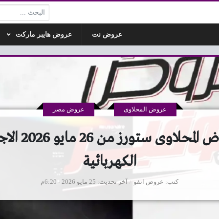
البحث:
عروض نت
عروض هايبر ماركت
عروض المحلاوى
عروض مصر
عروض المحلاوى ستورز من
الكهربائية
كتب
عروض انفو
آخر تحديث
25 مايو 2026 - 6:20م