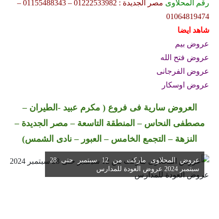
رقم المحلاوى
مصر الجديدة : 01222533982 – 01155488343 –
01064819474
شاهد ايضا
عروض بيم
عروض فتح الله
عروض الفرجانى
عروض اوسكار
العروض سارية فى فروع ( مكرم عبيد -الطيران –
مصطفى النحاس – المنطقة التاسعة – مصر الجديدة –
النزهة – التجمع الخامس – العبور – نادى الشمس)
عروض المحلاوى ماركت من 12 سبتمبر حتى 28
سبتمبر 2024 عروض العودة للمدارس