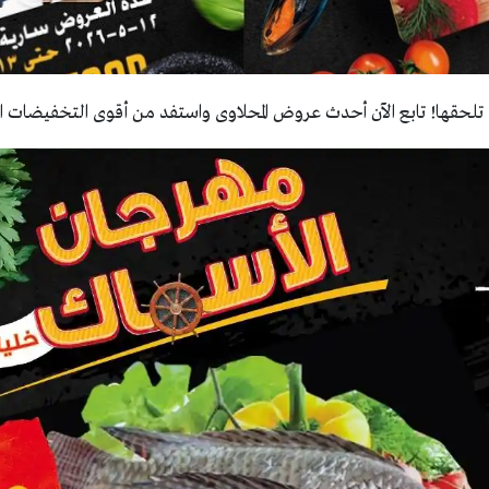
حقها! تابع الآن أحدث عروض المحلاوى واستفد من أقوى التخفيضات ال