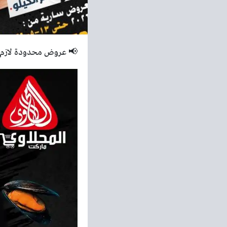
📢 عروض محدودة لازم تل