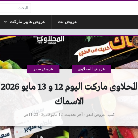
البحث:
عروض نت
عروض هايبر ماركت
عروض المحلاوى
عروض مصر
عر
الاسماك
كتب
عروض انفو
آخر تحديث
12 مايو 2026 - 11:23ص