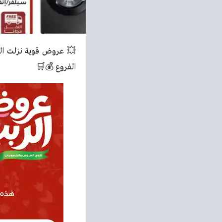
💥 عروض قوية نزلت الن
الفروع 💰🛒