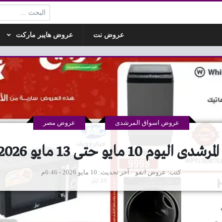
البحث:
عروض نت
عروض هايبر ماركت
عروض اسواق المرشدى
عروض مصر
م 10 مايو حتى 13 مايو 2026 الربيع
كتب
عروض انفو
آخر تحديث
10 مايو 2026 - 6:46م