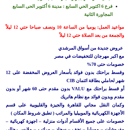
فرع 6 اكتوبر الحي السابع : مدينة 6 أكتوبر الحى السابع
المجاورة الثانية
مواعيد العمل: يوميا من الساعة 10 ونصف صباحا حتي 12 ليلاً
والجمعة من بعد الصلاة حتي 12 ليلاً
عروض جديدة من أسواق المرشدي
مع اكبر مهرجان للتخفيضات في مصر
خصومات حتى 70%
وقسط براحتك بدون فوائد بأسعار العروض المخفضة على 12
شهر لحاملي بطاقة ائتمان CIB
أو قسط براحتك مع VALU بدون مقدم حتى 60 شهر أو بدون
مقدم وبدون فوائد مع نظام هاتريك
وكمان النقل مجاني للقاهرة والجيزة والقليوبية على قسم
الأجهزة الكهربائية والموبيليا والمراتب ( تطبق شروط المكان )
خصومات على جميع الأقسام أدوات منزلية – اجهزة كهربائية –
مفروشات – موبيليا – نجف – سجاد – مراتب – ملابس رجالي