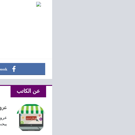
book
عن الكاتب
عرو
عروض
يبحث