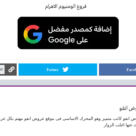
Twitter
Face
ض انفو
 انفو كاتب متميز وهو المحرك الاساسى فى موقع عروض انفو مهتم بكل عر
 عنها اغلب الزوار