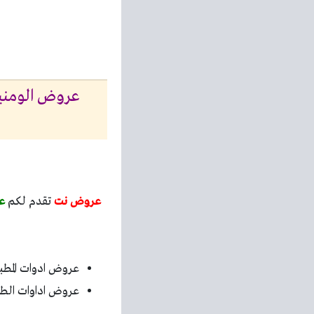
عروض نت
تقدم لكم
ع
عروض ادوات المط
عروض اداوات ال