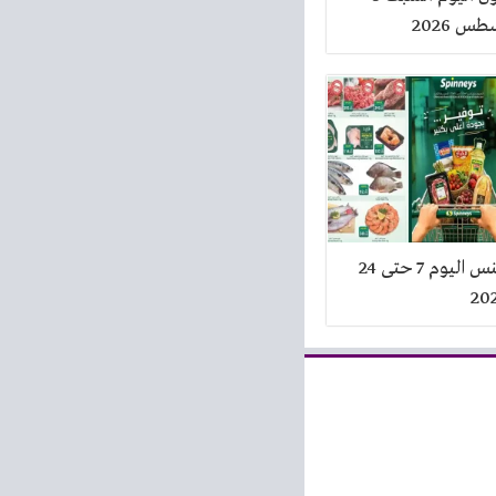
عروض سبينس اليوم 7 حتى 24