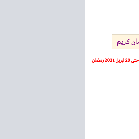
حلوان – العروض الاسبوعية – من 28 ابريل حتى 29 ابريل 2021 رمضان