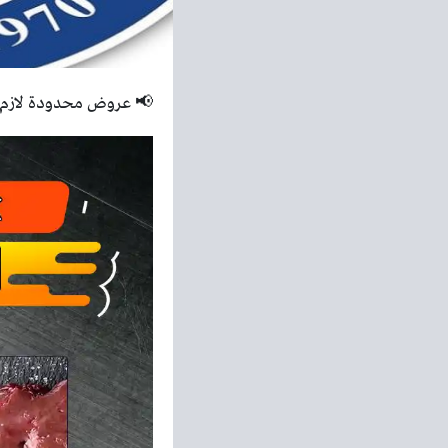
📢 عروض محدودة لازم ت