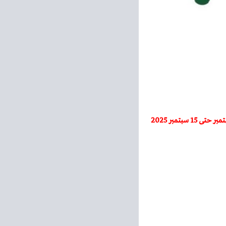
– عروض بنده الاسبوعية – من 1 سبتمبر حتى 15 سبتمبر 2025