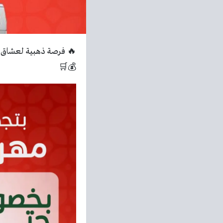
🔥 فرصة ذهبية لعشاق ال
💰🛒