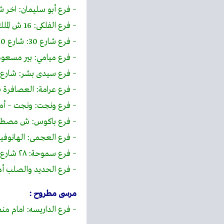
– فرع أبو سليمان: اخر شا
– فرع الفلكى: 16 ش الملك – بجوار التاج الدمشقى
– فرع شارع 30: شارع 30 متفرع من شارع القاهرة – أرض فضالي
– فرع ميامي: بير مسعود 
– فرع سيدى بشر: شارع 
– فرع عرامة: العصافرة قبلي – شارع 30 متفرع من 45 – آخر الشارع ( أول الش
– فرع ونجت: ونجت – أم
– فرع باكوس: ش مصطفى 
– فرع العجمى: الهانوفي
– فرع سموحة: ٢٨ شارع توت عنخ امون برج الثغر امام مدارس محمد كريم
– فرع الحديد والصلب أم
مرسى مطروح :
– فرع الداريسه: امام م