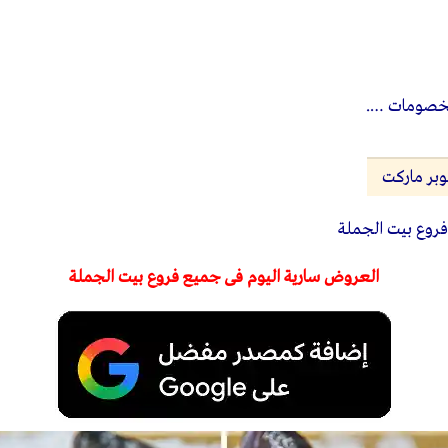
لخصومات ….
بر ماركت
روع بيت الجملة
العروض سارية اليوم فى جميع فروع بيت الجملة