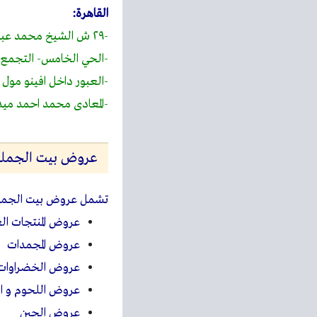
القاهرة:
-٢٩ ش الشيخ محمد عبد الله دراز، ارض الجولف، مصر الجديدة
-الحي الخامس- التجمع 
-العبور داخل افينو مول 
-المعادى
محمد احمد
ميدا
عروض بيت الجملة 025
تشمل
عروض بيت الجمل
عروض المنتجات الغ
عروض المجمدات
عروض الخضراوات و
عروض اللحوم و ال
عروض الجبن