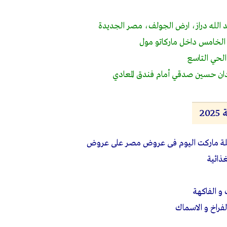
الخامس داخل ماركاتو مول
الحي التاسع
ن حسين صدقي أمام فندق المعادي
2
ة ماركت
اليوم فى
عروض مصر
على عروض
ذائية
 الفاكهة
فراخ و الاسماك