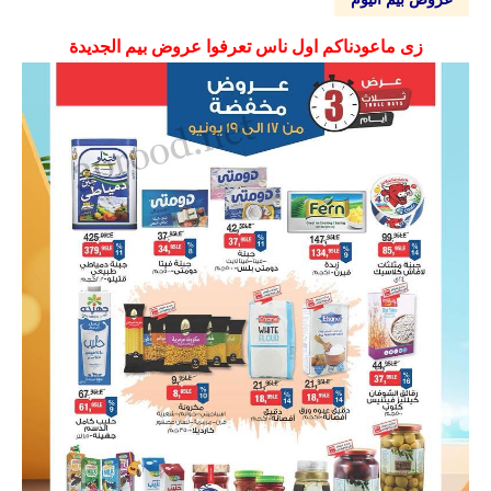
زى ماعودناكم اول ناس تعرفوا عروض بيم الجديدة