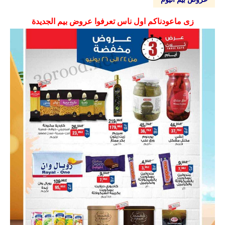
زى ماعودناكم اول ناس تعرفوا عروض بيم الجديدة