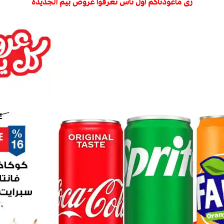
زى ماعودناكم اول ناس تعرفوا عروض بيم الجديدة