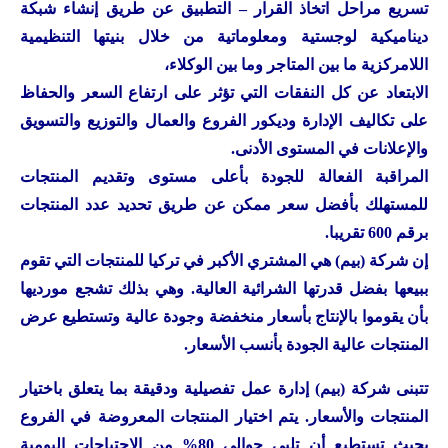
تسريع مراحل اتخاذ القرار – التطبيق عن طريق إنشاء شبكة
ديناميكية لوجستية ومعلوماتية من خلال بنيتها التنظيمية
اللامركزية ما بين المتاجر وما بين الوكلاء،
الابتعاد عن كل النفقات التي تؤثر على ارتفاع السعر والحفاظ
على تكاليف الإدارة وديكور الفروع والعمال والتوزيع والتسويق
والإعلانات في المستوى الأدنى.
المراقبة الفعالة للجودة بأعلى مستوى وتقديم المنتجات
للمستهلك بأفضل سعر ممكن عن طريق تحديد عدد المنتجات
برقم 600 تقريبا.
إن شركة (بيم) هي المشتري الأكبر في تركيا للمنتجات التي تقوم
ببيعها بفضل قدرتها الشرائية العالية. وهي بذلك تشجع مورديها
بأن يقوموا بالإنتاج بأسعار منخفضة وجودة عالية وتستطيع عرض
المنتجات عالية الجودة بأنسب الأسعار.
تتبنى شركة (بيم) إدارة عمل تفصيلية ودقيقة بما يتعلق باختيار
المنتجات والأسعار. يتم اختيار المنتجات المعروضة في الفروع
بحيث تستطيع أن تلبي حوالي 80% من الاحتياجات اليومية