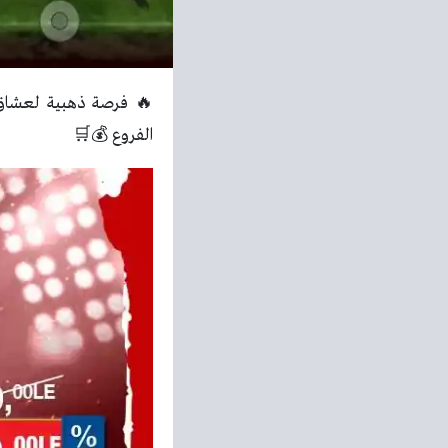
🔥 فرصة ذهبية لعشاق 
الفروع 💰🛒