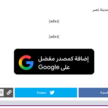
[ads1]
[ads1]
Twitter
Face