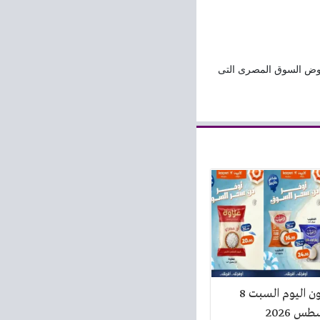
وض السوق المصرى التى
عروض كازيون اليوم السبت 8