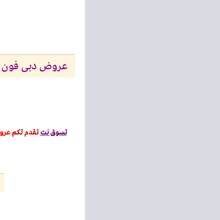
عروض دبى فون للموبايلات 
تسوق نت
تقدم لكم
عرو