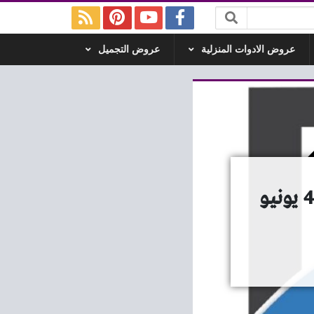
عروض الادوات المنزلية
عروض التجميل
عروض دبى فون للموبايلات و الاكسسوارات من 4 يونيو