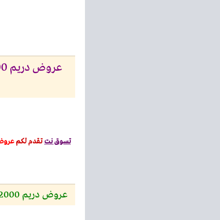
تسوق نت
تقدم لكم
عرو
عروض دريم 2000 للموبايلات 2024