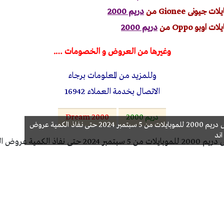
يونى Gionee من
دريم 2000
وبو Oppo من
دريم 2000
وغيرها من العروض و الخصومات ….
وللمزيد من المعلومات برجاء
الاتصال بخدمة العملاء 16942
دريم 2000
Dream 2000
عروض دريم 2000 للموبايلات من 5 سبتمبر 2024 حتى نفاذ الكمية عروض
اند