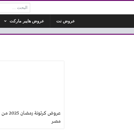
البحث:
عروض نت
عروض هايبر ماركت
عروض كرتونة رمضا
مصر