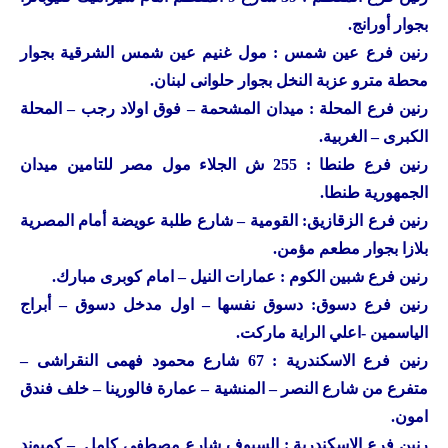
بجوار أورانج.
رنين
فرع عين شمس : مول غنيم عين شمس الشرقية بجوار
محطة مترو عزبة النخل بجوار حلوانى لبنان.
رنين
فرع المحلة : ميدان المشحمة – فوق اولاد رجب – المحلة
الكبرى – الغربية.
رنين
فرع طنطا : 255 ش الجلاء مول مصر للتامين ميدان
الجمهورية طنطا.
رنين
فرع الزقازيق: القومية – شارع طلبة عويضة أمام المصرية
بلازا بجوار مطعم مؤمن.
رنين
فرع شبين الكوم : عمارات النيل – امام كوبرى مبارك.
رنين
فرع دسوق: دسوق نفسها – اول مدخل دسوق – أبراج
الياسمين -اعلي الراية ماركت.
رنين
فرع الاسكندرية : 67 شارع محمود فهمى النقراشى –
متفرع من شارع النصر – المنشية – عمارة فالورينا – خلف فندق
امون.
رنين
فرع الاسكندرية : السيوف شارع مصطفى كامل – كمبوند