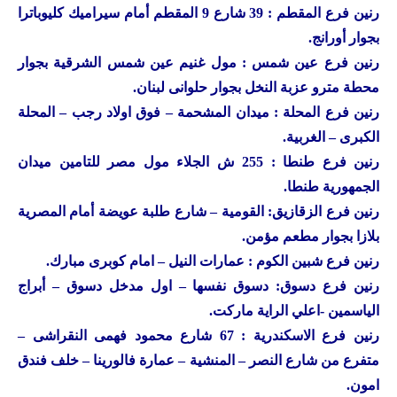
رنين
فرع المقطم : 39 شارع 9 المقطم أمام سيراميك كليوباترا
بجوار أورانج.
رنين
فرع عين شمس : مول غنيم عين شمس الشرقية بجوار
محطة مترو عزبة النخل بجوار حلوانى لبنان.
رنين
فرع المحلة : ميدان المشحمة – فوق اولاد رجب – المحلة
الكبرى – الغربية.
رنين
فرع طنطا : 255 ش الجلاء مول مصر للتامين ميدان
الجمهورية طنطا.
رنين
فرع الزقازيق: القومية – شارع طلبة عويضة أمام المصرية
بلازا بجوار مطعم مؤمن.
رنين
فرع شبين الكوم : عمارات النيل – امام كوبرى مبارك.
رنين
فرع دسوق: دسوق نفسها – اول مدخل دسوق – أبراج
الياسمين -اعلي الراية ماركت.
رنين
فرع الاسكندرية : 67 شارع محمود فهمى النقراشى –
متفرع من شارع النصر – المنشية – عمارة فالورينا – خلف فندق
امون.