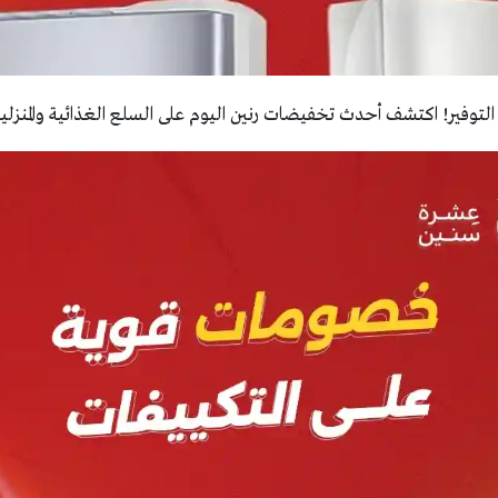
توفير! اكتشف أحدث تخفيضات رنين اليوم على السلع الغذائية والمنزلي