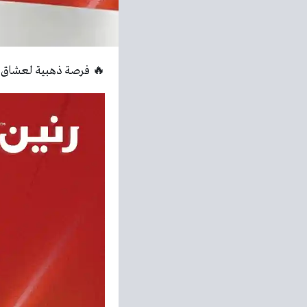
🔥 فرصة ذهبية لعشاق ال