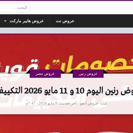
البحث:
عروض نت
عروض هايبر ماركت
عروض رنين
عروض مصر
ن اليوم 10 و 11 مايو 2026 التكييفات
كتب
عروض انفو
آخر تحديث
8 مايو 2026 - 7:47م