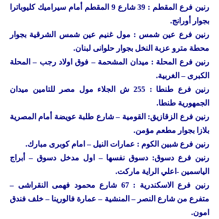
رنين
فرع المقطم : 39 شارع 9 المقطم أمام سيراميك كليوباترا
بجوار أورانج.
رنين
فرع عين شمس : مول غنيم عين شمس الشرقية بجوار
محطة مترو عزبة النخل بجوار حلوانى لبنان.
رنين
فرع المحلة : ميدان المشحمة – فوق اولاد رجب – المحلة
الكبرى – الغربية.
رنين
فرع طنطا : 255 ش الجلاء مول مصر للتامين ميدان
الجمهورية طنطا.
رنين
فرع الزقازيق: القومية – شارع طلبة عويضة أمام المصرية
بلازا بجوار مطعم مؤمن.
رنين
فرع شبين الكوم : عمارات النيل – امام كوبرى مبارك.
رنين
فرع دسوق: دسوق نفسها – اول مدخل دسوق – أبراج
الياسمين -اعلي الراية ماركت.
رنين
فرع الاسكندرية : 67 شارع محمود فهمى النقراشى –
متفرع من شارع النصر – المنشية – عمارة فالورينا – خلف فندق
امون.