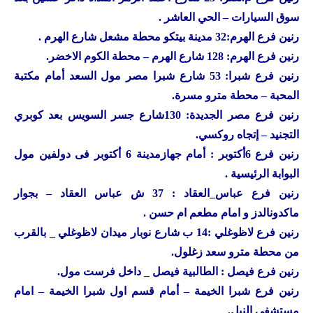
سوق السيارات – الحي العاشر .
رنين
فرع الهرم:32 مدينة بيتكو محطة مشعل شارع الهرم .
رنين
فرع الهرم: 128 شارع الهرم – محطة الكوم الاخضر.
رنين
فرع شبرا: 53 شارع شبرا مصر مول السعد أمام مكتبة
المحبة – محطة مترو مسرة.
رنين
فرع مصر الجديدة: 130شارع جسر السويس بعد كوبري
التجنيد – إتجاه روكسي.
رنين
فرع 6أكتوبر : أمام جهازمدينة 6 أكتوبر فى دولفين مول
البوابة الرئيسية .
رنين
فرع عباس_العقاد : 37 ش عباس العقاد – بجوار
ماكدونالدز و امام مطعم ام حسن .
رنين
فرع لاظوغلي :14 ب شارع نوبار ميدان لاظوغلي _ بالقرب
من محطة مترو سعد زغلول.
رنين
فرع فيصل : الطالبية فيصل _ داخل فرست مول.
رنين
فرع شبرا الخيمة – أمام قسم اول شبرا الخيمة – امام
مستشفى النيل.