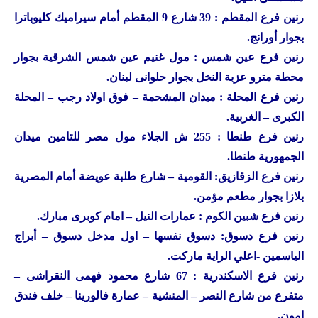
رنين
فرع المقطم : 39 شارع 9 المقطم أمام سيراميك كليوباترا
بجوار أورانج.
رنين
فرع عين شمس : مول غنيم عين شمس الشرقية بجوار
محطة مترو عزبة النخل بجوار حلوانى لبنان.
رنين
فرع المحلة : ميدان المشحمة – فوق اولاد رجب – المحلة
الكبرى – الغربية.
رنين
فرع طنطا : 255 ش الجلاء مول مصر للتامين ميدان
الجمهورية طنطا.
رنين
فرع الزقازيق: القومية – شارع طلبة عويضة أمام المصرية
بلازا بجوار مطعم مؤمن.
رنين
فرع شبين الكوم : عمارات النيل – امام كوبرى مبارك.
رنين
فرع دسوق: دسوق نفسها – اول مدخل دسوق – أبراج
الياسمين -اعلي الراية ماركت.
رنين
فرع الاسكندرية : 67 شارع محمود فهمى النقراشى –
متفرع من شارع النصر – المنشية – عمارة فالورينا – خلف فندق
امون.