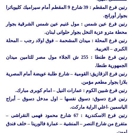
رنين
فرع المقطم : 39 شارع 9 المقطم أمام سيراميك كليوباترا
بجوار أورانج.
رنين
فرع عين شمس : مول غنيم عين شمس الشرقية بجوار
محطة مترو عزبة النخل بجوار حلوانى لبنان.
رنين
فرع المحلة : ميدان المشحمة – فوق اولاد رجب – المحلة
الكبرى – الغربية.
رنين
فرع طنطا : 255 ش الجلاء مول مصر للتامين ميدان
الجمهورية طنطا.
رنين
فرع الزقازيق: القومية – شارع طلبة عويضة أمام المصرية
بلازا بجوار مطعم مؤمن.
رنين
فرع شبين الكوم : عمارات النيل – امام كوبرى مبارك.
رنين
فرع دسوق: دسوق نفسها – اول مدخل دسوق – أبراج
الياسمين -اعلي الراية ماركت.
رنين
فرع الاسكندرية : 67 شارع محمود فهمى النقراشى –
متفرع من شارع النصر – المنشية – عمارة فالورينا – خلف فندق
امون.