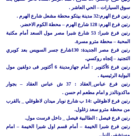
سوق السيارات – الحي العاشر .
رنين
فرع الهرم:32 مدينة بيتكو محطة مشعل شارع الهرم .
رنين
فرع الهرم: 128 شارع الهرم – محطة الكوم الاخضر.
رنين
فرع شبرا: 53 شارع شبرا مصر مول السعد أمام مكتبة
المحبة – محطة مترو مسرة.
رنين
فرع مصر الجديدة: 130شارع جسر السويس بعد كوبري
التجنيد – إتجاه روكسي.
رنين
فرع 6أكتوبر : أمام جهازمدينة 6 أكتوبر فى دولفين مول
البوابة الرئيسية .
رنين
فرع عباس_العقاد : 37 ش عباس العقاد – بجوار
ماكدونالدز و امام مطعم ام حسن .
رنين
فرع لاظوغلي :14 ب شارع نوبار ميدان لاظوغلي _ بالقرب
من محطة مترو سعد زغلول.
رنين
فرع فيصل : الطالبية فيصل _ داخل فرست مول.
رنين
فرع شبرا الخيمة – أمام قسم اول شبرا الخيمة – امام
مستشفى النيل.