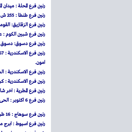
رنين
فرع المحلة : ميدان ا
رنين
فرع طنطا : 255 ش الجلاء مول مصر للتامين ميدان الجمهورية طنطا.
رنين
فرع الزقازيق: القوم
رنين
فرع شبين الكوم : عم
رنين
فرع دسوق: دسوق نفس
رنين
امون.
رنين
فرع الاسكندرية : 
رنين
فرع الاسكندرية : كرموز 97 شارع ترعة المحمودية ناصية شارع الترام برج ا
رنين
فرع المطرية : اخر ش
رنين
فرع 6 اكتوبر : الحى السادس اجياد مول
رنين
فرع سوهاج : 16 طريق سوهاج اخميم – صينية اخميم
رنين
فرع اسيوط : ابرج مار