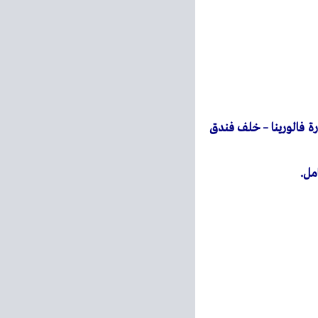
 عمارة فالورينا – خلف فندق
مل.