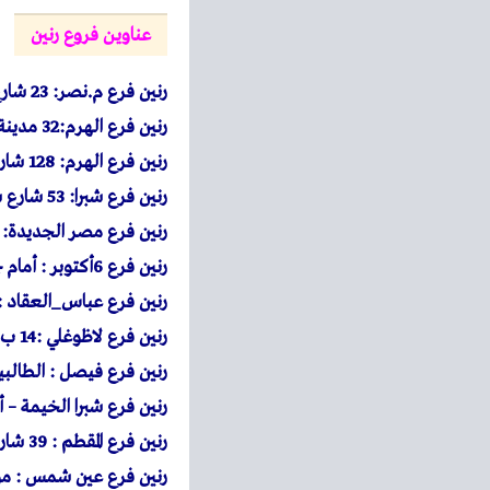
عناوين فروع رنين
رنين
فرع م.نصر: 23 شارع أحمد الزمر امتداد ذاكر حسين بعد سوق السيارات – الحي العاشر .
رنين
فرع الهرم:32 مدينة بيتكو محطة مشعل شارع الهرم .
رنين
فرع الهرم: 128 شارع الهرم – محطة الكوم الاخضر.
رنين
فرع شبرا: 53 شارع شبرا مصر مول السعد أمام مكتبة المحبة – محطة مترو مسرة.
رنين
فرع مصر الجديدة: 130شارع جسر السويس بعد كوبري التجنيد – إتجاه روكسي
رنين
فرع 6أكتوبر : أمام جهازمدينة 6 أكتوبر فى دولفين مول البوابة الرئيسية .
رنين
فرع عباس_العقاد : 37 ش عباس العقاد – بجوار ماكدونالدز و امام مطعم ام حس
رنين
فرع لاظوغلي :14 ب شارع نوبار ميدان لاظوغلي _ بالقرب من محطة مترو سعد زغلول.
رنين
فرع فيصل : الطالب
رنين
فرع شبرا الخيمة – أ
رنين
فرع المقطم : 39 شارع 9 المقطم أمام سيراميك كليوباترا بجوار أورانج.
رنين
فرع عين شمس : مول 