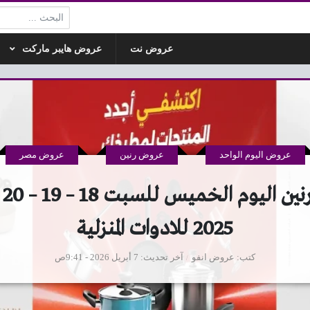
البحث:
عروض نت
عروض هايبر ماركت
عروض اليوم الواحد
عروض رنين
عروض مصر
عرو
2025 للادوات المنزلية
كتب
عروض انفو
آخر تحديث
7 أبريل 2026 - 9:41ص