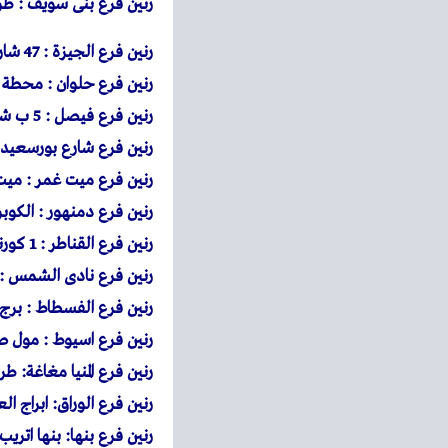
رنين
فرع بنى سويف : طريق 
رنين
فرع الجيزة : 47 شارع ربيع الجيزى
رنين
فرع حلوان : محطة حلوان 39 شارع مصطفى فهمى متفرع من شارع منصور اعل
رنين
فرع فيصل : 5 ب شارع فيصل المريوطية امام فنددق قاعود
رنين
فرع شارع بورسعيد : 901 شارع بورسعيد امام حديقة الامل وبجوار س
رنين
فرع ميت غمر : ميت 
رنين
فرع دمنهور : الكوبر
رنين
فرع القناطر : 1 كورنيش القناطر الخيرية بجوار قصر ثقافة القناطر الخيرية
رنين فرع نادى الشمس :
رنين فرع الفسطاط : برج
رنين فرع اسيوط : مول 
رنين فرع المنيا مغاغة: 
رنين فرع الوراق: ابراج الع
رنين فرع بنها: بنها اتر