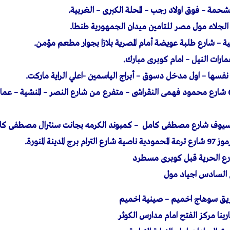
لمشحمة – فوق اولاد رجب – المحلة الكبرى – الغربية.
ية – شارع طلبة عويضة أمام المصرية بلازا بجوار مطعم مؤمن.
ارات النيل – امام كوبرى مبارك.
ها – اول مدخل دسوق – أبراج الياسمين -اعلي الراية ماركت.
فرع الاسكندرية : 67 شارع محمود فهمى النقراشى – متفرع من شارع النصر – المنشية –
السيوف شارع مصطفى كامل – كمبوند الكرمه بجانت سنترال مصطفى كا
لمدينة المنورة.
ارع الحرية قبل كوبرى مسطرد
ينا مركز الفتح امام مدارس الكوثر