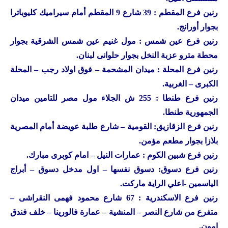
رنين
فرع المقطم : 39 شارع 9 المقطم أمام سيراميك كليوباترا
بجوار أورانج.
رنين
فرع عين شمس : مول غنيم عين شمس الشرقية بجوار
محطة مترو عزبة النخل بجوار حلوانى لبنان.
رنين
فرع المحلة : ميدان المشحمة – فوق اولاد رجب – المحلة
الكبرى – الغربية.
رنين
فرع طنطا : 255 ش الجلاء مول مصر للتامين ميدان
الجمهورية طنطا.
رنين
فرع الزقازيق: القومية – شارع طلبة عويضة أمام المصرية
بلازا بجوار مطعم مؤمن.
رنين
فرع شبين الكوم : عمارات النيل – امام كوبرى مبارك.
رنين
فرع دسوق: دسوق نفسها – اول مدخل دسوق – أبراج
الياسمين -اعلي الراية ماركت.
رنين
فرع الاسكندرية : 67 شارع محمود فهمى النقراشى –
متفرع من شارع النصر – المنشية – عمارة فالورينا – خلف فندق
امون.