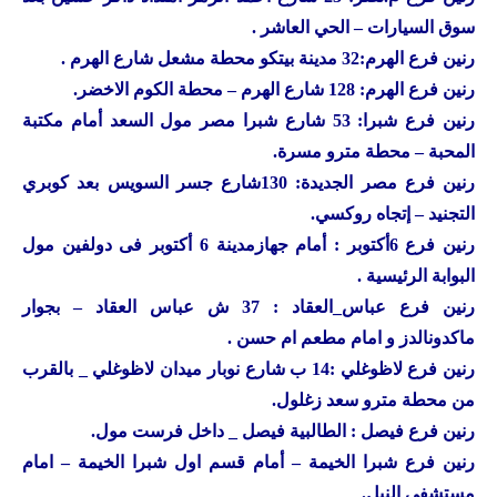
سوق السيارات – الحي العاشر .
رنين
فرع الهرم:32 مدينة بيتكو محطة مشعل شارع الهرم .
رنين
فرع الهرم: 128 شارع الهرم – محطة الكوم الاخضر.
رنين
فرع شبرا: 53 شارع شبرا مصر مول السعد أمام مكتبة
المحبة – محطة مترو مسرة.
رنين
فرع مصر الجديدة: 130شارع جسر السويس بعد كوبري
التجنيد – إتجاه روكسي.
رنين
فرع 6أكتوبر : أمام جهازمدينة 6 أكتوبر فى دولفين مول
البوابة الرئيسية .
رنين
فرع عباس_العقاد : 37 ش عباس العقاد – بجوار
ماكدونالدز و امام مطعم ام حسن .
رنين
فرع لاظوغلي :14 ب شارع نوبار ميدان لاظوغلي _ بالقرب
من محطة مترو سعد زغلول.
رنين
فرع فيصل : الطالبية فيصل _ داخل فرست مول.
رنين
فرع شبرا الخيمة – أمام قسم اول شبرا الخيمة – امام
مستشفى النيل.