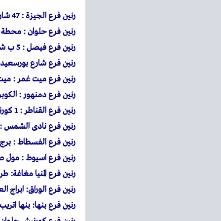
رنين
فرع الجيزة : 47 شارع ربيع الجيزى
رنين
فرع حلوان : محطة حلوان 39 شارع مصطفى فهمى متفرع من شارع منصور اعل
رنين
فرع فيصل : 5 ب شارع فيصل المريوطية امام فنددق قاعود
رنين
فرع شارع بورسعيد : 901 شارع بورسعيد امام حديقة الامل وبجوار س
رنين
فرع ميت غمر : ميت 
رنين
فرع دمنهور : الكوبر
رنين
فرع القناطر : 1 كورنيش القناطر الخيرية بجوار قصر ثقافة القناطر الخيرية
رنين فرع نادى الشمس :
رنين فرع الفسطاط : برج
رنين فرع اسيوط : مول 
رنين فرع المنيا مغاغة: 
رنين فرع الوراق: ابراج الع
رنين فرع بنها: بنها اتر