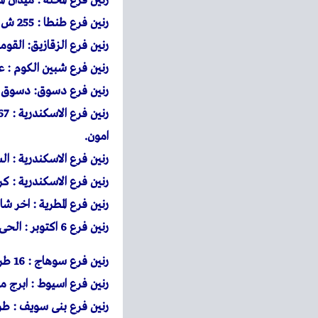
رنين
فرع المحلة : ميدان ا
رنين
فرع طنطا : 255 ش الجلاء مول مصر للتامين ميدان الجمهورية طنطا.
رنين
فرع الزقازيق: القوم
رنين
فرع شبين الكوم : عم
رنين
فرع دسوق: دسوق نفس
رنين
امون.
رنين
فرع الاسكندرية : 
رنين
فرع الاسكندرية : كرموز 97 شارع ترعة المحمودية ناصية شارع الترام برج ا
رنين
فرع المطرية : اخر ش
رنين
فرع 6 اكتوبر : الحى السادس اجياد مول
رنين
فرع سوهاج : 16 طريق سوهاج اخميم – صينية اخميم
رنين
فرع اسيوط : ابرج مار
رنين
فرع بنى سويف : طريق 