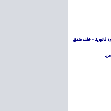
 عمارة فالورينا – خلف فندق
مل.