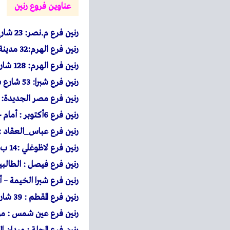
عناوين فروع رنين
رنين
فرع م.نصر: 23 شارع أحمد الزمر امتداد ذاكر حسين بعد سوق السيارات – الحي العاشر .
رنين
فرع الهرم:32 مدينة بيتكو محطة مشعل شارع الهرم .
رنين
فرع الهرم: 128 شارع الهرم – محطة الكوم الاخضر.
رنين
فرع شبرا: 53 شارع شبرا مصر مول السعد أمام مكتبة المحبة – محطة مترو مسرة.
رنين
فرع مصر الجديدة: 130شارع جسر السويس بعد كوبري التجنيد – إتجاه روكسي
رنين
فرع 6أكتوبر : أمام جهازمدينة 6 أكتوبر فى دولفين مول البوابة الرئيسية .
رنين
فرع عباس_العقاد : 37 ش عباس العقاد – بجوار ماكدونالدز و امام مطعم ام حس
رنين
فرع لاظوغلي :14 ب شارع نوبار ميدان لاظوغلي _ بالقرب من محطة مترو سعد زغلول.
رنين
فرع فيصل : الطالب
رنين
فرع شبرا الخيمة – أ
رنين
فرع المقطم : 39 شارع 9 المقطم أمام سيراميك كليوباترا بجوار أورانج.
رنين
فرع عين شمس : مول 