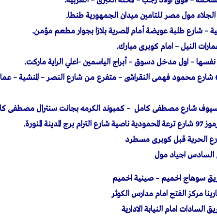
لمشحمة – فوق اولاد رجب – المحلة الكبرى – الغربية.
ية – شارع طلبة عويضة أمام المصرية بلازا بجوار مطعم مؤمن.
ارات النيل – امام كوبرى مبارك.
ها – اول مدخل دسوق – أبراج الياسمين -اعلي الراية ماركت.
فرع الاسكندرية : 67 شارع محمود فهمى النقراشى – متفرع من شارع النصر – المنشية –
السيوف شارع مصطفى كامل – كمبوند الكرمه بجانت سنترال مصطفى كا
لمدينة المنورة.
ارع الحرية قبل كوبرى مسطرد
ينا مركز الفتح امام مدارس الكوثر
السادات امام النيابة الادارية