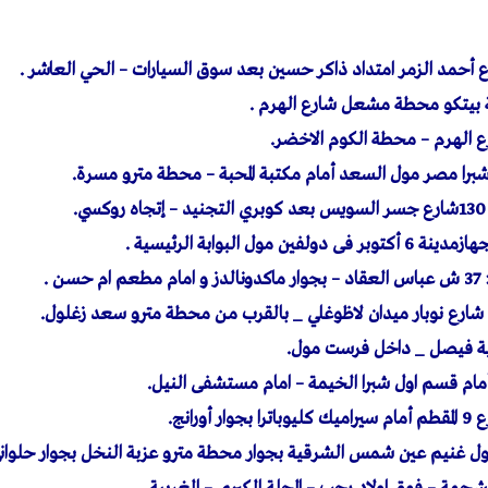
.
ن .
ية فيصل _ داخل فرست مول.
مام قسم اول شبرا الخيمة – امام مستشفى النيل.
غنيم عين شمس الشرقية بجوار محطة مترو عزبة النخل بجوار حلوانى 