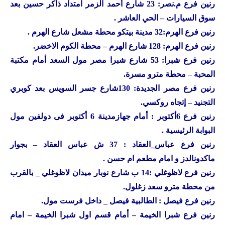
رنين
فرع م.نصر: 23 شارع أحمد الزمر امتداد ذاكر حسين بعد
سوق السيارات – الحي العاشر .
رنين
فرع الهرم:32 مدينة بيتكو محطة مشعل شارع الهرم .
رنين
فرع الهرم: 128 شارع الهرم – محطة الكوم الاخضر.
رنين
فرع شبرا: 53 شارع شبرا مصر مول السعد أمام مكتبة
المحبة – محطة مترو مسرة.
رنين
فرع مصر الجديدة: 130شارع جسر السويس بعد كوبري
التجنيد – إتجاه روكسي.
رنين
فرع 6أكتوبر : أمام جهازمدينة 6 أكتوبر فى دولفين مول
البوابة الرئيسية .
رنين
فرع عباس_العقاد : 37 ش عباس العقاد – بجوار
ماكدونالدز و امام مطعم ام حسن .
رنين
فرع لاظوغلي :14 ب شارع نوبار ميدان لاظوغلي _ بالقرب
من محطة مترو سعد زغلول.
رنين
فرع فيصل : الطالبية فيصل _ داخل فرست مول.
رنين
فرع شبرا الخيمة – أمام قسم اول شبرا الخيمة – امام