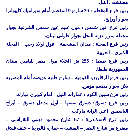
مستشفى النيل.
رنين
فرع المقطم : 39 شارع 9 المقطم أمام سيراميك كليوباترا
بجوار أورانج.
رنين
فرع عين شمس : مول غنيم عين شمس الشرقية بجوار
محطة مترو عزبة النخل بجوار حلوانى لبنان.
رنين
فرع المحلة : ميدان المشحمة – فوق اولاد رجب – المحلة
الكبرى – الغربية.
رنين
فرع طنطا : 255 ش الجلاء مول مصر للتامين ميدان
الجمهورية طنطا.
رنين
فرع الزقازيق: القومية – شارع طلبة عويضة أمام المصرية
بلازا بجوار مطعم مؤمن.
رنين
فرع شبين الكوم : عمارات النيل – امام كوبرى مبارك.
رنين
فرع دسوق: دسوق نفسها – اول مدخل دسوق – أبراج
الياسمين -اعلي الراية ماركت.
رنين
فرع الاسكندرية : 67 شارع محمود فهمى النقراشى –
متفرع من شارع النصر – المنشية – عمارة فالورينا – خلف فندق