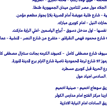
لمشحمة – فوق اولاد رجب – المحلة الكبرى – الغربية.
ية – شارع طلبة عويضة أمام المصرية بلازا بجوار مطعم مؤمن.
ارات النيل – امام كوبرى مبارك.
ها – اول مدخل دسوق – أبراج الياسمين -اعلي الراية ماركت.
فرع الاسكندرية : 67 شارع محمود فهمى النقراشى – متفرع من شارع النصر – المنشية –
السيوف شارع مصطفى كامل – كمبوند الكرمه بجانت سنترال مصطفى كا
لمدينة المنورة.
ارع الحرية قبل كوبرى مسطرد
ينا مركز الفتح امام مدارس الكوثر
السادات امام النيابة الادارية