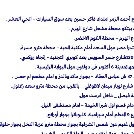
.
ن .
ية فيصل _ داخل فرست مول.
مام قسم اول شبرا الخيمة – امام مستشفى النيل.
غنيم عين شمس الشرقية بجوار محطة مترو عزبة النخل بجوار حلوانى 