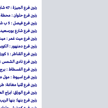
رنين
فرع الجيزة : 47 شارع ربيع الجيزى
رنين
فرع حلوان : محطة حلوان 39 شارع مصطفى فهمى متفرع من شارع منصور اعل
رنين
فرع فيصل : 5 ب شارع فيصل المريوطية امام فنددق قاعود
رنين
فرع شارع بورسعيد : 901 شارع بورسعيد امام حديقة الامل وبجوار س
رنين
فرع ميت غمر : ميت 
رنين
فرع دمنهور : الكوبر
رنين
فرع القناطر : 1 كورنيش القناطر الخيرية بجوار قصر ثقافة القناطر الخيرية
رنين فرع نادى الشمس :
رنين فرع الفسطاط : برج
رنين فرع اسيوط : مول 
رنين فرع المنيا مغاغة: 
رنين فرع الوراق: ابراج الع
رنين فرع بنها: بنها اتر