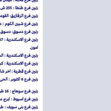
رنين
فرع المحلة : ميدان ا
رنين
فرع طنطا : 255 ش الجلاء مول مصر للتامين ميدان الجمهورية طنطا.
رنين
فرع الزقازيق: القوم
رنين
فرع شبين الكوم : عم
رنين
فرع دسوق: دسوق نفس
رنين
امون.
رنين
فرع الاسكندرية : 
رنين
فرع الاسكندرية : كرموز 97 شارع ترعة المحمودية ناصية شارع الترام برج ا
رنين
فرع المطرية : اخر ش
رنين
فرع 6 اكتوبر : الحى السادس اجياد مول
رنين
فرع سوهاج : 16 طريق سوهاج اخميم – صينية اخميم
رنين
فرع اسيوط : ابرج مار
رنين
فرع بنى سويف : طريق 