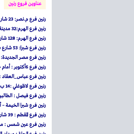
عناوين فروع رنين
رنين
فرع م.نصر: 23 شارع أحمد الزمر امتداد ذاكر حسين بعد سوق السيارات – الحي العاشر .
رنين
فرع الهرم:32 مدينة بيتكو محطة مشعل شارع الهرم .
رنين
فرع الهرم: 128 شارع الهرم – محطة الكوم الاخضر.
رنين
فرع شبرا: 53 شارع شبرا مصر مول السعد أمام مكتبة المحبة – محطة مترو مسرة.
رنين
فرع مصر الجديدة: 130شارع جسر السويس بعد كوبري التجنيد – إتجاه روكسي
رنين
فرع 6أكتوبر : أمام جهازمدينة 6 أكتوبر فى دولفين مول البوابة الرئيسية .
رنين
فرع عباس_العقاد : 37 ش عباس العقاد – بجوار ماكدونالدز و امام مطعم ام حس
رنين
فرع لاظوغلي :14 ب شارع نوبار ميدان لاظوغلي _ بالقرب من محطة مترو سعد زغلول.
رنين
فرع فيصل : الطالب
رنين
فرع شبرا الخيمة – أ
رنين
فرع المقطم : 39 شارع 9 المقطم أمام سيراميك كليوباترا بجوار أورانج.
رنين
فرع عين شمس : مول 