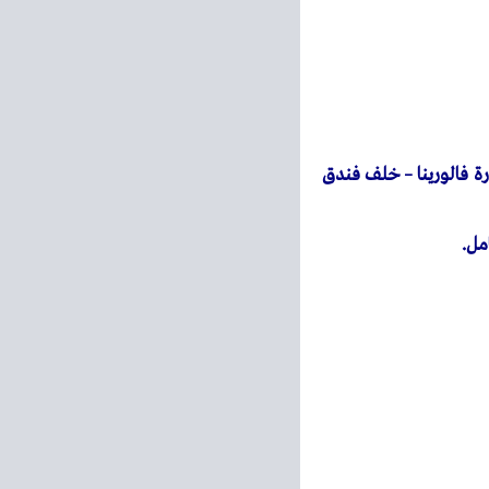
 عمارة فالورينا – خلف فندق
مل.