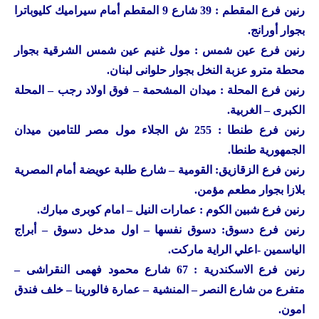
رنين
فرع المقطم : 39 شارع 9 المقطم أمام سيراميك كليوباترا
بجوار أورانج.
رنين
فرع عين شمس : مول غنيم عين شمس الشرقية بجوار
محطة مترو عزبة النخل بجوار حلوانى لبنان.
رنين
فرع المحلة : ميدان المشحمة – فوق اولاد رجب – المحلة
الكبرى – الغربية.
رنين
فرع طنطا : 255 ش الجلاء مول مصر للتامين ميدان
الجمهورية طنطا.
رنين
فرع الزقازيق: القومية – شارع طلبة عويضة أمام المصرية
بلازا بجوار مطعم مؤمن.
رنين
فرع شبين الكوم : عمارات النيل – امام كوبرى مبارك.
رنين
فرع دسوق: دسوق نفسها – اول مدخل دسوق – أبراج
الياسمين -اعلي الراية ماركت.
رنين
فرع الاسكندرية : 67 شارع محمود فهمى النقراشى –
متفرع من شارع النصر – المنشية – عمارة فالورينا – خلف فندق
امون.