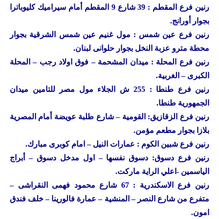
رنين
فرع المقطم : 39 شارع 9 المقطم أمام سيراميك كليوباترا
بجوار أورانج.
رنين
فرع عين شمس : مول غنيم عين شمس الشرقية بجوار
محطة مترو عزبة النخل بجوار حلوانى لبنان.
رنين
فرع المحلة : ميدان المشحمة – فوق اولاد رجب – المحلة
الكبرى – الغربية.
رنين
فرع طنطا : 255 ش الجلاء مول مصر للتامين ميدان
الجمهورية طنطا.
رنين
فرع الزقازيق: القومية – شارع طلبة عويضة أمام المصرية
بلازا بجوار مطعم مؤمن.
رنين
فرع شبين الكوم : عمارات النيل – امام كوبرى مبارك.
رنين
فرع دسوق: دسوق نفسها – اول مدخل دسوق – أبراج
الياسمين -اعلي الراية ماركت.
رنين
فرع الاسكندرية : 67 شارع محمود فهمى النقراشى –
متفرع من شارع النصر – المنشية – عمارة فالورينا – خلف فندق
امون.