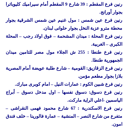
رنين
فرع المقطم : 39 شارع 9 المقطم أمام سيراميك كليوباترا
بجوار أورانج.
رنين
فرع عين شمس : مول غنيم عين شمس الشرقية بجوار
محطة مترو عزبة النخل بجوار حلوانى لبنان.
رنين
فرع المحلة : ميدان المشحمة – فوق اولاد رجب – المحلة
الكبرى – الغربية.
رنين
فرع طنطا : 255 ش الجلاء مول مصر للتامين ميدان
الجمهورية طنطا.
رنين
فرع الزقازيق: القومية – شارع طلبة عويضة أمام المصرية
بلازا بجوار مطعم مؤمن.
رنين
فرع شبين الكوم : عمارات النيل – امام كوبرى مبارك.
رنين
فرع دسوق: دسوق نفسها – اول مدخل دسوق – أبراج
الياسمين -اعلي الراية ماركت.
رنين
فرع الاسكندرية : 67 شارع محمود فهمى النقراشى –
متفرع من شارع النصر – المنشية – عمارة فالورينا – خلف فندق
امون.