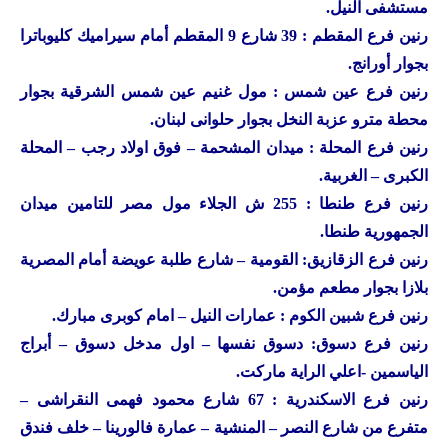
مستشفى النيل.
رنين
فرع المقطم : 39 شارع 9 المقطم أمام سيراميك كليوباترا
بجوار أورانج.
رنين
فرع عين شمس : مول غنيم عين شمس الشرقية بجوار
محطة مترو عزبة النخل بجوار حلوانى لبنان.
رنين
فرع المحلة : ميدان المشحمة – فوق اولاد رجب – المحلة
الكبرى – الغربية.
رنين
فرع طنطا : 255 ش الجلاء مول مصر للتامين ميدان
الجمهورية طنطا.
رنين
فرع الزقازيق: القومية – شارع طلبة عويضة أمام المصرية
بلازا بجوار مطعم مؤمن.
رنين
فرع شبين الكوم : عمارات النيل – امام كوبرى مبارك.
رنين
فرع دسوق: دسوق نفسها – اول مدخل دسوق – أبراج
الياسمين -اعلي الراية ماركت.
رنين
فرع الاسكندرية : 67 شارع محمود فهمى النقراشى –
متفرع من شارع النصر – المنشية – عمارة فالورينا – خلف فندق