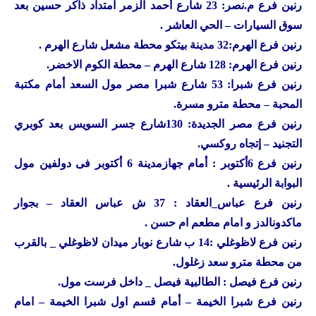
رنين
فرع م.نصر: 23 شارع أحمد الزمر امتداد ذاكر حسين بعد
سوق السيارات – الحي العاشر .
رنين
فرع الهرم:32 مدينة بيتكو محطة مشعل شارع الهرم .
رنين
فرع الهرم: 128 شارع الهرم – محطة الكوم الاخضر.
رنين
فرع شبرا: 53 شارع شبرا مصر مول السعد أمام مكتبة
المحبة – محطة مترو مسرة.
رنين
فرع مصر الجديدة: 130شارع جسر السويس بعد كوبري
التجنيد – إتجاه روكسي.
رنين
فرع 6أكتوبر : أمام جهازمدينة 6 أكتوبر فى دولفين مول
البوابة الرئيسية .
رنين
فرع عباس_العقاد : 37 ش عباس العقاد – بجوار
ماكدونالدز و امام مطعم ام حسن .
رنين
فرع لاظوغلي :14 ب شارع نوبار ميدان لاظوغلي _ بالقرب
من محطة مترو سعد زغلول.
رنين
فرع فيصل : الطالبية فيصل _ داخل فرست مول.
رنين
فرع شبرا الخيمة – أمام قسم اول شبرا الخيمة – امام