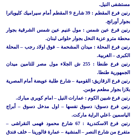
مستشفى النيل.
رنين
فرع المقطم : 39 شارع 9 المقطم أمام سيراميك كليوباترا
بجوار أورانج.
رنين
فرع عين شمس : مول غنيم عين شمس الشرقية بجوار
محطة مترو عزبة النخل بجوار حلوانى لبنان.
رنين
فرع المحلة : ميدان المشحمة – فوق اولاد رجب – المحلة
الكبرى – الغربية.
رنين
فرع طنطا : 255 ش الجلاء مول مصر للتامين ميدان
الجمهورية طنطا.
رنين
فرع الزقازيق: القومية – شارع طلبة عويضة أمام المصرية
بلازا بجوار مطعم مؤمن.
رنين
فرع شبين الكوم : عمارات النيل – امام كوبرى مبارك.
رنين
فرع دسوق: دسوق نفسها – اول مدخل دسوق – أبراج
الياسمين -اعلي الراية ماركت.
رنين
فرع الاسكندرية : 67 شارع محمود فهمى النقراشى –
متفرع من شارع النصر – المنشية – عمارة فالورينا – خلف فندق