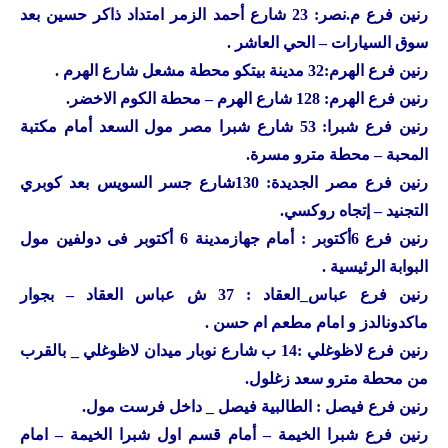
رنين
فرع م.نصر: 23 شارع أحمد الزمر امتداد ذاكر حسين بعد
سوق السيارات – الحي العاشر .
رنين
فرع الهرم:32 مدينة بيتكو محطة مشعل شارع الهرم .
رنين
فرع الهرم: 128 شارع الهرم – محطة الكوم الاخضر.
رنين
فرع شبرا: 53 شارع شبرا مصر مول السعد أمام مكتبة
المحبة – محطة مترو مسرة.
رنين
فرع مصر الجديدة: 130شارع جسر السويس بعد كوبري
التجنيد – إتجاه روكسي.
رنين
فرع 6أكتوبر : أمام جهازمدينة 6 أكتوبر فى دولفين مول
البوابة الرئيسية .
رنين
فرع عباس_العقاد : 37 ش عباس العقاد – بجوار
ماكدونالدز و امام مطعم ام حسن .
رنين
فرع لاظوغلي :14 ب شارع نوبار ميدان لاظوغلي _ بالقرب
من محطة مترو سعد زغلول.
رنين
فرع فيصل : الطالبية فيصل _ داخل فرست مول.
رنين
فرع شبرا الخيمة – أمام قسم اول شبرا الخيمة – امام