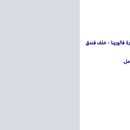
 عمارة فالورينا – خلف فندق
مل.