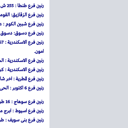
رنين
فرع طنطا : 255 ش الجلاء مول مصر للتامين ميدان الجمهورية طنطا.
رنين
فرع الزقازيق: القوم
رنين
فرع شبين الكوم : عم
رنين
فرع دسوق: دسوق نفس
رنين
امون.
رنين
فرع الاسكندرية : 
رنين
فرع الاسكندرية : كرموز 97 شارع ترعة المحمودية ناصية شارع الترام برج ا
رنين
فرع المطرية : اخر ش
رنين
فرع 6 اكتوبر : الحى السادس اجياد مول
رنين
فرع سوهاج : 16 طريق سوهاج اخميم – صينية اخميم
رنين
فرع اسيوط : ابرج مار
رنين
فرع بنى سويف : طريق 