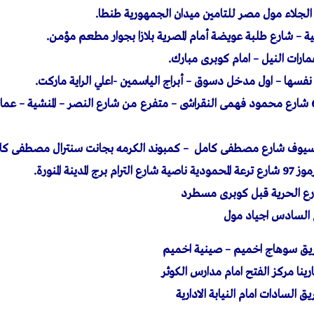
ية – شارع طلبة عويضة أمام المصرية بلازا بجوار مطعم مؤمن.
ارات النيل – امام كوبرى مبارك.
ها – اول مدخل دسوق – أبراج الياسمين -اعلي الراية ماركت.
فرع الاسكندرية : 67 شارع محمود فهمى النقراشى – متفرع من شارع النصر – المنشية –
السيوف شارع مصطفى كامل – كمبوند الكرمه بجانت سنترال مصطفى كا
لمدينة المنورة.
ارع الحرية قبل كوبرى مسطرد
ينا مركز الفتح امام مدارس الكوثر
السادات امام النيابة الادارية