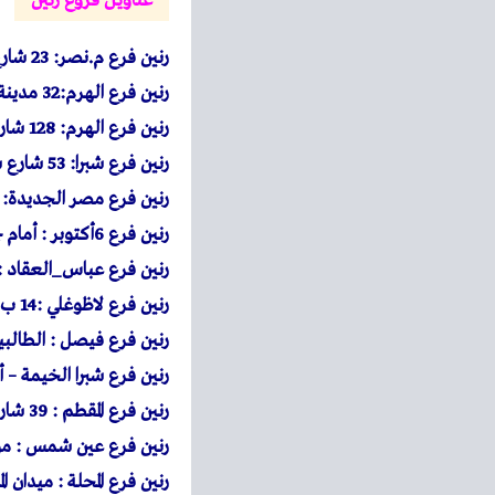
عناوين فروع رنين
رنين
فرع م.نصر: 23 شارع أحمد الزمر امتداد ذاكر حسين بعد سوق السيارات – الحي العاشر .
رنين
فرع الهرم:32 مدينة بيتكو محطة مشعل شارع الهرم .
رنين
فرع الهرم: 128 شارع الهرم – محطة الكوم الاخضر.
رنين
فرع شبرا: 53 شارع شبرا مصر مول السعد أمام مكتبة المحبة – محطة مترو مسرة.
رنين
فرع مصر الجديدة: 130شارع جسر السويس بعد كوبري التجنيد – إتجاه روكسي
رنين
فرع 6أكتوبر : أمام جهازمدينة 6 أكتوبر فى دولفين مول البوابة الرئيسية .
رنين
فرع عباس_العقاد : 37 ش عباس العقاد – بجوار ماكدونالدز و امام مطعم ام حس
رنين
فرع لاظوغلي :14 ب شارع نوبار ميدان لاظوغلي _ بالقرب من محطة مترو سعد زغلول.
رنين
فرع فيصل : الطالب
رنين
فرع شبرا الخيمة – أ
رنين
فرع المقطم : 39 شارع 9 المقطم أمام سيراميك كليوباترا بجوار أورانج.
رنين
فرع عين شمس : مول 
رنين
فرع المحلة : ميدان ا