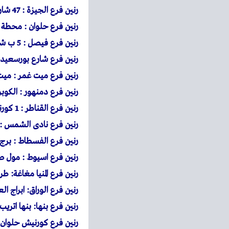
رنين
فرع الجيزة : 47 شارع ربيع الجيزى
رنين
فرع حلوان : محطة حلوان 39 شارع مصطفى فهمى متفرع من شارع منصور اعل
رنين
فرع فيصل : 5 ب شارع فيصل المريوطية امام فنددق قاعود
رنين
فرع شارع بورسعيد : 901 شارع بورسعيد امام حديقة الامل وبجوار س
رنين
فرع ميت غمر : ميت 
رنين
فرع دمنهور : الكوبر
رنين
فرع القناطر : 1 كورنيش القناطر الخيرية بجوار قصر ثقافة القناطر الخيرية
رنين فرع نادى الشمس :
رنين فرع الفسطاط : برج
رنين فرع اسيوط : مول 
رنين فرع المنيا مغاغة: 
رنين فرع الوراق: ابراج الع
رنين فرع بنها: بنها اتر
رنين فرع كورنيش حلوان : 15 شارع كورنيش النيل -ركن حلوان ال