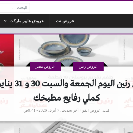
البحث:
عروض نت
عروض هايبر ماركت
عروض رنين
عروض مصر
كملي رفايع مطبخك
كتب
عروض انفو
آخر تحديث
7 أبريل 2026 - 9:41ص