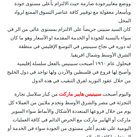
ووضع معاييرجودة صارمة حيث الالتزام بأعلى مستوى جودة
وبأسعار معقولة مع توفيير كافة عناصر التسوق الممتع لرواد
المحل.
كان السيد سبينى حريصاً على الالتزام بمستوى عالى من الر قي
سواء بالنسبة للجودة أو الخدمة المقدمة او الأسعار وھو ما كان
له دوره في نجاح سبينيس في التوسع الإقليمي في منطقة
الشرق الأوسط وشمال افريقيا.
فبحلول عام ١٩٦٠ أصبحت سبينيس بالفعل سلسلة إقليمية
وأصبح لھا فروع في فلسطين والأردن ولھا تواجد في دول الخليج
من خلال عقود التوريد لفرق التنقيب في ھذه الدول
واليوم أصبحت
سبينيس هايبر ماركت
من كبار سلاسل تجارة
التجزئة في مصر والشرق الأوسط وتخدم ملايين من العملاء كل
يوم من خلال فروعھا المتعددة الأشكال والأنماط سواء السوبر
ماركت أو الھايبر ماركت مع الحرص الدائم في كافة العمليات
اليومية على تقديم أعلى مستوى من الجودة سواء في الخدمة أو
المنتجات لكافة العملاء.