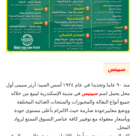
سبينس
منذ ٩٠ عاما وتحديدا في عام ١٩٢٤ أسس السيد/ آرثر سبينى أول
محل يحمل اسم
سبينيس
في مدينة الإسكندرية ليبيع من خلاله
جميع أنواع البقالة والمخبوزات والمنتجات الغذائية المختلفة
ووضع معاييرجودة صارمة حيث الالتزام بأعلى مستوى جودة
وبأسعار معقولة مع توفيير كافة عناصر التسوق الممتع لرواد
المحل.
كان السيد سبينى حريصاً على الالتزام بمستوى عالى من الر قي