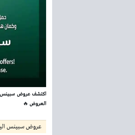
العروض
🔥
عروض سبينس اليوم 6