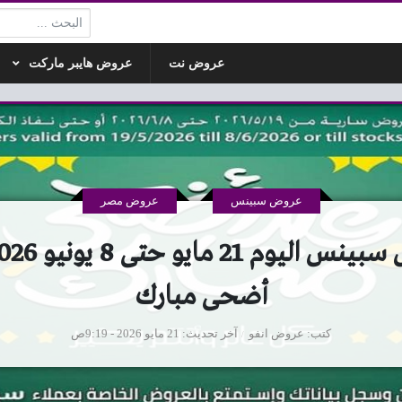
البحث:
عروض نت
عروض هايبر ماركت
عروض سبينس
عروض مصر
أضحى مبارك
كتب
عروض انفو
آخر تحديث
21 مايو 2026 - 9:19ص