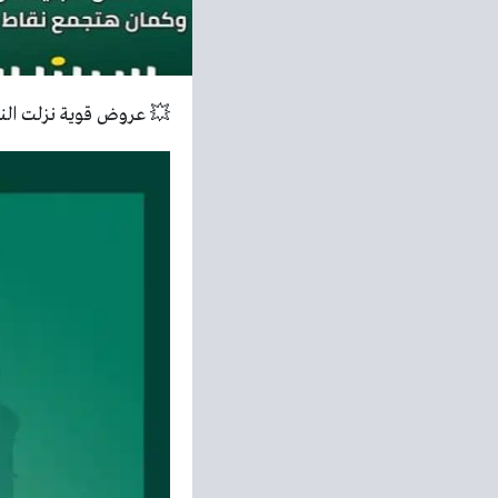
💥 عروض قوية نزلت الن