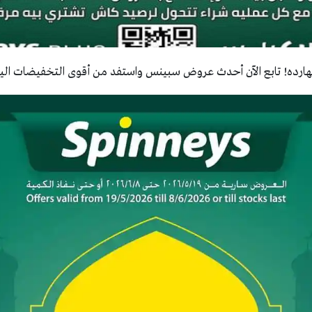
هارده! تابع الآن أحدث عروض سبينس واستفد من أقوى التخفيضات الي