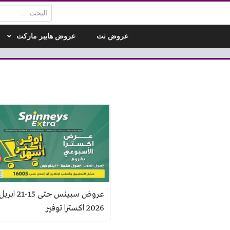
البحث:
عروض نت
عروض هايبر ماركت
عروض سبينس حتى 15-21 ابري
2026 اكسترا توفير