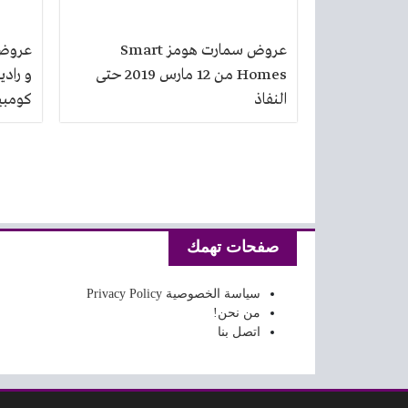
عروض سمارت هومز Smart
عروض 
Homes من 12 مارس 2019 حتى
و راد
النفاذ
كومبيومى 
تصفّح المقالات
صفحات تهمك
سياسة الخصوصية Privacy Policy
من نحن!
اتصل بنا